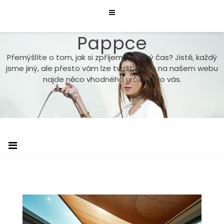
Skip
to
content
Pappce
Přemýšlíte o tom, jak si zpříjemnit volný čas? Jistě, každý
jsme jiný, ale přesto vám lze tvrdit, že se na našem webu
najde něco vhodného určitě i pro vás.