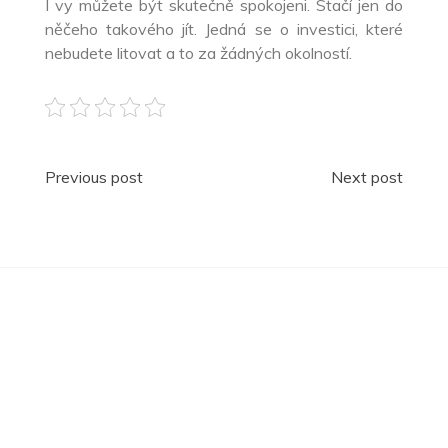
I vy můžete být skutečně spokojeni. Stačí jen do
něčeho takového jít. Jedná se o investici, které
nebudete litovat a to za žádných okolností.
Navigace
Previous post
Next post
pro
příspěvek