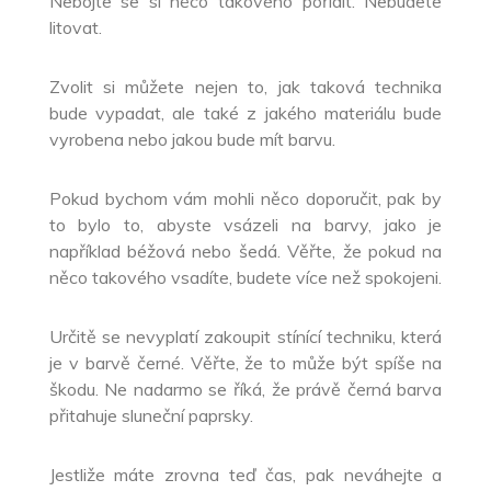
Nebojte se si něco takového pořídit. Nebudete
litovat.
Zvolit si můžete nejen to, jak taková technika
bude vypadat, ale také z jakého materiálu bude
vyrobena nebo jakou bude mít barvu.
Pokud bychom vám mohli něco doporučit, pak by
to bylo to, abyste vsázeli na barvy, jako je
například béžová nebo šedá. Věřte, že pokud na
něco takového vsadíte, budete více než spokojeni.
Určitě se nevyplatí zakoupit stínící techniku, která
je v barvě černé. Věřte, že to může být spíše na
škodu. Ne nadarmo se říká, že právě černá barva
přitahuje sluneční paprsky.
Jestliže máte zrovna teď čas, pak neváhejte a