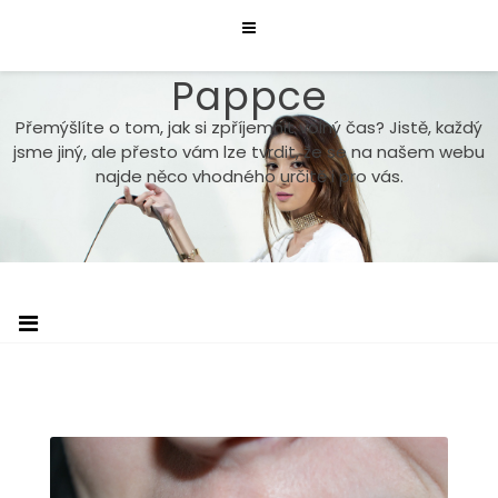
Skip
to
content
Pappce
Přemýšlíte o tom, jak si zpříjemnit volný čas? Jistě, každý
jsme jiný, ale přesto vám lze tvrdit, že se na našem webu
najde něco vhodného určitě i pro vás.