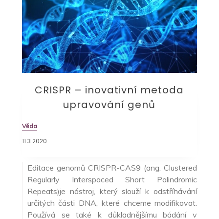
CRISPR – inovativní metoda
upravování genů
Věda
11.3.2020
Editace genomů CRISPR-CAS9 (ang. Clustered
Regularly Interspaced Short Palindromic
Repeats)je nástroj, který slouží k odstříhávání
určitých části DNA, které chceme modifikovat.
Používá se také k důkladnějšímu bádání v