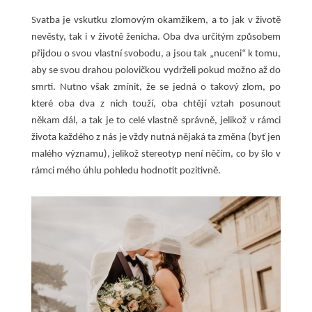
Svatba je vskutku zlomovým okamžikem, a to jak v životě
nevěsty, tak i v životě ženicha. Oba dva určitým způsobem
přijdou o svou vlastní svobodu, a jsou tak „nuceni“ k tomu,
aby se svou drahou polovičkou vydrželi pokud možno až do
smrti. Nutno však zmínit, že se jedná o takový zlom, po
které oba dva z nich touží, oba chtějí vztah posunout
někam dál, a tak je to celé vlastně správně, jelikož v rámci
života každého z nás je vždy nutná nějaká ta změna (byť jen
malého významu), jelikož stereotyp není něčím, co by šlo v
rámci mého úhlu pohledu hodnotit pozitivně.