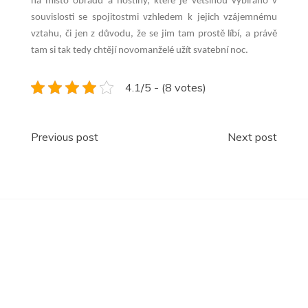
na místo obřadu a hostiny, které je většinou vybíráno v
souvislosti se spojitostmi vzhledem k jejich vzájemnému
vztahu, či jen z důvodu, že se jim tam prostě líbí, a právě
tam si tak tedy chtějí novomanželé užít svatební noc.
4.1/5 - (8 votes)
Navigace
Previous post
Next post
pro
příspěvek