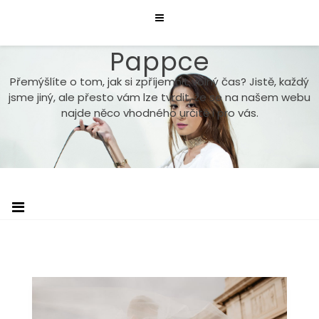
Skip
to
content
Pappce
Přemýšlíte o tom, jak si zpříjemnit volný čas? Jistě, každý
jsme jiný, ale přesto vám lze tvrdit, že se na našem webu
najde něco vhodného určitě i pro vás.