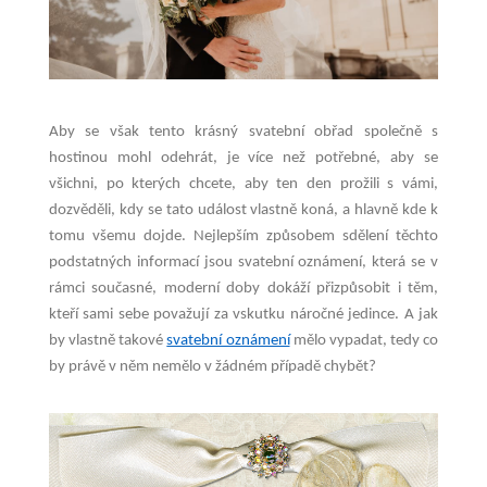
Aby se však tento krásný svatební obřad společně s
hostinou mohl odehrát, je více než potřebné, aby se
všichni, po kterých chcete, aby ten den prožili s vámi,
dozvěděli, kdy se tato událost vlastně koná, a hlavně kde k
tomu všemu dojde. Nejlepším způsobem sdělení těchto
podstatných informací jsou svatební oznámení, která se v
rámci současné, moderní doby dokáží přizpůsobit i těm,
kteří sami sebe považují za vskutku náročné jedince. A jak
by vlastně takové
svatební oznámení
mělo vypadat, tedy co
by právě v něm nemělo v žádném případě chybět?