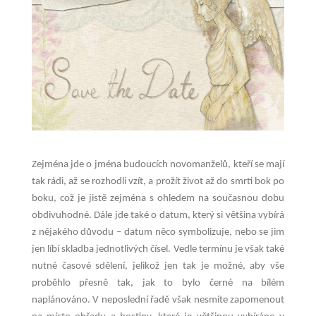
Zejména jde o jména budoucích novomanželů, kteří se mají
tak rádi, až se rozhodli vzít, a prožít život až do smrti bok po
boku, což je jistě zejména s ohledem na současnou dobu
obdivuhodné. Dále jde také o datum, který si většina vybírá
z nějakého důvodu – datum něco symbolizuje, nebo se jim
jen líbí skladba jednotlivých čísel. Vedle termínu je však také
nutné časové sdělení, jelikož jen tak je možné, aby vše
proběhlo přesně tak, jak to bylo černé na bílém
naplánováno. V neposlední řadě však nesmíte zapomenout