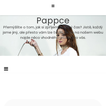
Skip
to
content
Pappce
Přemýšlíte o tom, jak si zpříjemnit volný čas? Jistě, každý
jsme jiný, ale přesto vám lze tvrdit, že se na našem webu
najde něco vhodného určitě i pro vás.