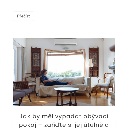
Přečíst
Jak by měl vypadat obývací
pokoj – zařiďte si jej útulně a