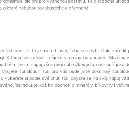
o organismus, ale ani pro vysněnou postavu. Tělo si začne uklá
t, a které nebudou tak drastické a přehnané.
enších porcích, to je asi to hlavní, čeho se chytit. Dále zařadit
ují. K tomu lze zařadit i nějaké vitamíny na podporu. Skvělou v
d těla. Tento nápoj však není náhražkou jídla, ale slouží jako do
ý. Milujete čokoládu? Tak pro vás bude jistě dokonalý čokolád
vyberete si podle své chuti tak, abyste se na svůj nápoj vždy
ho jídelníčku, jelikož ho obohatí o minerály, bílkoviny i vláknin