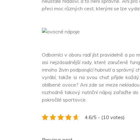
neustále hladoví, a to není správně. Ani pr
přeci moc různých cest, kterými se lze vyda
Odborníci v oboru radí jíst pravidelně a po m
asi nejzásadnější rady, které zaručeně fung
mnoho živin podporující hubnutí a správný cho
vyrábí, takže si na svou chuť přijde každ
oblíbené ovoce? Ani zde se meze nekladou a 
rozhodně takový nutriční nápoj zařaďte do své
pokročilé sportovce.
4.6/5 - (10 votes)
Previous post