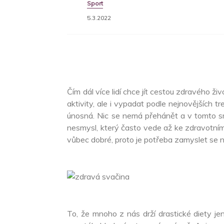
Sport
5.3.2022
Čím dál více lidí chce jít cestou zdravého 
aktivity, ale i vypadat podle nejnovějších t
únosná. Nic se nemá přehánět a v tomto sm
nesmysl, který často vede až ke zdravotním 
vůbec dobré, proto je potřeba zamyslet se na
To, že mnoho z nás drží drastické diety jen