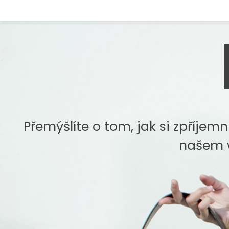
Skip
to
content
Přemýšlíte o tom, jak si zpříjemni
našem w