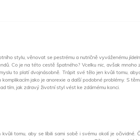
životního stylu, věnovat se pestrému a nutričně vyváženému jíd
rendů. Co je na této cestě špatného? Vcelku nic, avšak mnoho z
yslu to platí dvojnásobně. Trápit své tělo jen kvůli tomu, ab
komplikacím jako je anorexie a další podobné problémy. S těmito
d tím, jak zdravý životní styl vést ke zdárnému konci.
 kvůli tomu, aby se líbili sami sobě i svému okolí je očividné