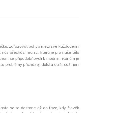
elníčku, zařazovat pohyb mezi své každodenní
 nás přechází hranici, která je pro naše tělo
ychom se připodobňovali k módním ikonám je
 problémy přicházejí další a další, což není
. Často se to dostane až do fáze, kdy člověk