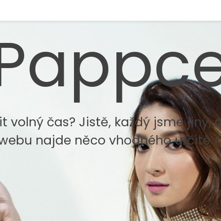
Pappc
t volný čas? Jistě, každý jsme jiný, 
ebu najde něco vhodného určitě i 