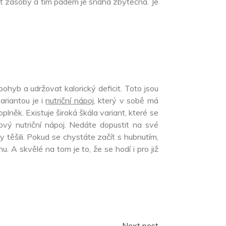
dat zásoby a tím pádem je snaha zbytečná. Je
 pohyb a udržovat kalorický deficit. Toto jsou
ariantou je i
nutriční nápoj
, který v sobě má
plněk. Existuje široká škála variant, které se
ový nutriční nápoj. Nedáte dopustit na své
 těšili. Pokud se chystáte začít s hubnutím,
u. A skvělé na tom je to, že se hodí i pro již
Next post