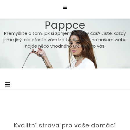
Skip
to
content
Pappce
Přemýšlíte o tom, jak si zpříjemnit volný čas? Jistě, každý
jsme jiný, ale přesto vám lze tvrdit, že se na našem webu
najde něco vhodného určitě i pro vás.
Kvalitní strava pro vaše domácí