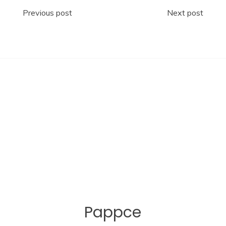
Navigace
Previous post
Next post
pro
příspěvek
Pappce