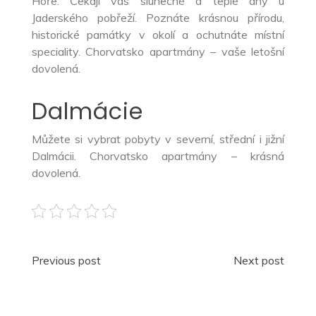
Hoře. Čekají vás slunečné a teplé dny u
Jaderského pobřeží. Poznáte krásnou přírodu,
historické památky v okolí a ochutnáte místní
speciality.
Chorvatsko apartmány
– vaše letošní
dovolená.
Dalmácie
Můžete si vybrat pobyty v severní, střední i jižní
Dalmácii. Chorvatsko apartmány – krásná
dovolená.
Navigace
Previous post
Next post
pro