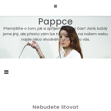
Skip
to
content
Pappce
Přemýšlíte o tom, jak si zpříjemnit volný čas? Jistě, každý
jsme jiný, ale přesto vám lze tvrdit, že se na našem webu
najde něco vhodného určitě i pro vás.
Nebudete litovat