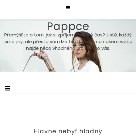
Skip
to
content
Pappce
Přemýšlíte o tom, jak si zpříjemnit volný čas? Jistě, každý
jsme jiný, ale přesto vám lze tvrdit, že se na našem webu
najde něco vhodného určitě i pro vás.
Hlavne nebyť hladný