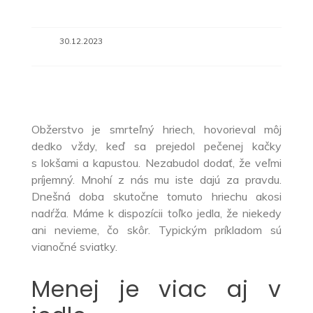
30.12.2023
Obžerstvo je smrteľný hriech, hovorieval môj
dedko vždy, keď sa prejedol pečenej kačky
s lokšami a kapustou. Nezabudol dodať, že veľmi
príjemný. Mnohí z nás mu iste dajú za pravdu.
Dnešná doba skutočne tomuto hriechu akosi
nadŕža. Máme k dispozícii toľko jedla, že niekedy
ani nevieme, čo skôr. Typickým príkladom sú
vianočné sviatky.
Menej je viac aj v