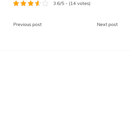
3.6/5 - (14 votes)
Navigace
Previous post
Next post
pro
příspěvek