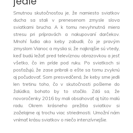
jedle
Smutnou skutočnosťou je, že namiesto sviatkov
ducha sa stali v prenesenom zmysle slova
sviatkami brucha. A k tomu nevyhnutná miera
stresu pri prípravách a nakupovaní darčekov.
Mnohí ľudia ako keby zabudli, čo je pravým
zmyslom Vianoc a myslia si, že najkrajšie sú vtedy,
keď budú ležať pred televíznou obrazovkou a jesť
všetko, čo im príde pod ruku. Po sviatkoch si
posťažujú, že zase pribrali a ešte sa tomu zvyknú
aj počudovať. Som presvedčená, že keby sme jedli
len tretinu toho, čo v skutočnosti pošleme do
žalúdka, bohato by to stačilo. Zdá sa, že
novoročenky 2016
by mali obsahovať aj túto malú
radu. Okrem krásneho prežitia sviatkov si
zaželajme aj trochu viac striedmosti. Umožní nám
vnímať krásu sviatkov o niečo intenzívnejšie.