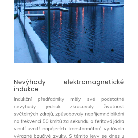
Nevýhody elektromagnetické
indukce
Indukční předřadníky měly své podstatné
nevýhody, jednak zkracovaly životnost
světelných zdrojů, způsobovaly nepříjemné blikání
na frekvenci 50 kmitů za sekundu, a feritová jádra
vinutí uvnitř napájecích transformátorů vydávala
výrazné bzučivé zvuky. S těmito jevy se dnes u