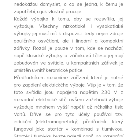
nedokážou domyslet, o co se jedná, k čemu je
zapotřebí, a jak vlastně pracuje.
Každá výbojka k tomu, aby se rozsvítila, jej
vyžaduje. Všechny nízkotlaké i vysokotlaké
výbojky jej musí mít k dispozici, tedy nejen zdroje
pouličního osvětlení, ale i lineární a kompaktní
zářivky. Rozdíl je pouze v tom, kde se nachází,
např. klasické výbojky a zářivková tělesa jej mají
zabudován ve svítidle, u kompaktních zářivek je
umístěn uvnitř keramické patice.
Předřadníkem rozumíme zařízení, které je nutné
pro zapálení elektrického výboje. Vtip je v tom, že
tato svítidla jsou napájena napětím 230 V z
rozvodné elektrické sítě, ovšem zažehnutí výboje
vyžaduje mnohem vyšší napětí až několika tisíc
Voltů. Dříve se pro tyto účely používal tzv.
indukční (elektromagnetický) předřadník, který
fungoval jako startér v kombinaci s tlumivkou.
Startér i tlumivku byste nalezli např. po rozebrání