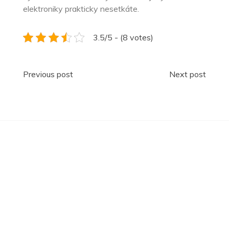
elektroniky prakticky nesetkáte.
3.5/5 - (8 votes)
Navigace
Previous post
Next post
pro
příspěvek