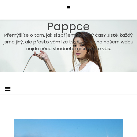
Skip
to
content
Pappce
Přemýšlíte o tom, jak si zpříjemnit volný čas? Jistě, každý
jsme jiný, ale přesto vám lze tvrdit, že se na našem webu
najde něco vhodného určitě i pro vás.